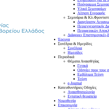
Πρόγραμμα Σεμινα
Υλικό Σεμιναρίων
Αίτηση Εγγραφής
Σεμινάρια & Κλ.Φροντιστ
Διαχείρισης Αεραγ
Περιεγχειρητικής Δ
Περιφερικών Αποκ
Διάφορες Επιστημονικές-
Έρευνα
Συνέδρια & Ημερίδες
Συνέδρια
Ημερίδες
Περιοδικά
Θέματα Αναισθ/γίας
Γενικά
Οδηγίες προς τους 
Εμβόλιμα Τεύχη
Τεύχη
e-Journal
Κατευθυντήριες Οδηγίες
Αναισθησιολογία
Εντατική θεραπεία
Νομοθεσία
Επικοινωνία