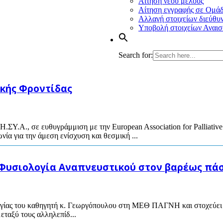
Αίτηση νέου μέλους
Αίτηση εγγραφής σε Ομά
Αλλαγή στοιχείων διεύθυ
Υποβολή στοιχείων Αναισ
Search for:
ικής Φροντίδας
Η.ΣΥ.Α., σε ευθυγράμμιση με την European Association for Palliati
νία για την άμεση ενίσχυση και θεσμική ...
σιολογία Αναπνευστικού στον βαρέως πάσχ
γίας του καθηγητή κ. Γεωργόπουλου στη ΜΕΘ ΠΑΓΝΗ και στοχεύει στ
εταξύ τους αλληλεπίδ...