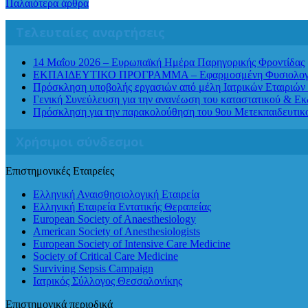
Παλαιότερα άρθρα
Τελευταίες αναρτήσεις
14 Μαΐου 2026 – Ευρωπαϊκή Ημέρα Παρηγορικής Φροντίδας
ΕΚΠΑΙΔΕΥΤΙΚΟ ΠΡΟΓΡΑΜΜΑ – Εφαρμοσμένη Φυσιολογία Αν
Πρόσκληση υποβολής εργασιών από μέλη Ιατρικών Εταιριών 
Γενική Συνεύλευση για την ανανέωση του καταστατικού & Ε
Πρόσκληση για την παρακολούθηση του 9ου Μετεκπαιδευτι
Χρήσιμοι σύνδεσμοι
Επιστημονικές Εταιρείες
Ελληνική Αναισθησιολογική Εταιρεία
Ελληνική Εταιρεία Εντατικής Θεραπείας
European Society of Anaesthesiology
American Society of Anesthesiologists
European Society of Intensive Care Medicine
Society of Critical Care Medicine
Surviving Sepsis Campaign
Ιατρικός Σύλλογος Θεσσαλονίκης
Επιστημονικά περιοδικά