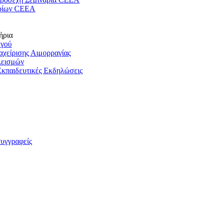
ρίων CEEA
ήρια
ωγού
ιαχείρισης Αιμορραγίας
λεισμών
Εκπαιδευτικές Εκδηλώσεις
συγγραφείς