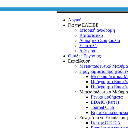
Αρχική
Για την ΕΑΕΙΒΕ
Ιστορική αναδρομή
Καταστατικό
Διοικητικό Συμβούλιο
Επιστολές
Διάφορα
Ομάδες Εργασίας
Εκπαίδευση
Μετεκπαιδευτικά Μαθήμα
Προγράμματα προηγούμε
Μετεκπαιδευτικά Μ
Πρόγραμμα Επιστ/
Πρόγραμμα Επιστ/
Μετεκπαιδευτικά Μαθήμα
Γενικά μαθήματα
EDAIC (Part I)
Journal Club
Βήμα Ειδικευομέν
Συνεχιζόμενη Εκπαίδευσ
Για την C.E.E.A
Ενημέρωση για τα 