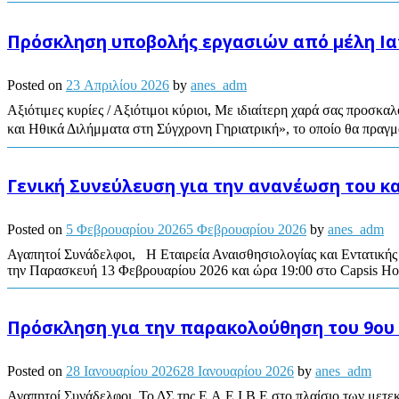
Πρόσκληση υποβολής εργασιών από μέλη Ιατ
Posted on
23 Απριλίου 2026
by
anes_adm
Αξιότιμες κυρίες / Αξιότιμοι κύριοι, Με ιδιαίτερη χαρά σας προσ
και Ηθικά Διλήμματα στη Σύγχρονη Γηριατρική», το οποίο θα πραγμ
Γενική Συνεύλευση για την ανανέωση του 
Posted on
5 Φεβρουαρίου 2026
5 Φεβρουαρίου 2026
by
anes_adm
Αγαπητοί Συνάδελφοι, Η Εταιρεία Αναισθησιολογίας και Εντατικής 
την Παρασκευή 13 Φεβρουαρίου 2026 και ώρα 19:00 στο Capsis Hot
Πρόσκληση για την παρακολούθηση του 9ου
Posted on
28 Ιανουαρίου 2026
28 Ιανουαρίου 2026
by
anes_adm
Αγαπητοί Συνάδελφοι, Το ΔΣ της Ε.Α.Ε.Ι.Β.Ε στο πλαίσιο των μετ