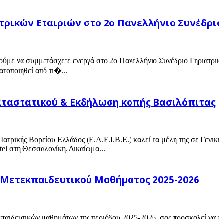
ρικών Εταιριών στο 2ο Πανελλήνιο Συνέδρι
καλούμε να συμμετάσχετε ενεργά στο 2ο Πανελλήνιο Συνέδριο Γηριατ
ατοποιηθεί από τι�...
καταστατικού & Εκδήλωση κοπής Βασιλόπιτας
Ιατρικής Βορείου Ελλάδος (Ε.Α.Ε.Ι.Β.Ε.) καλεί τα μέλη της σε Γενικ
el στη Θεσσαλονίκη. Δικαίωμα...
 Μετεκπαιδευτικού Μαθήματος 2025-2026
εκπαιδευτικών μαθημάτων της περιόδου 2025-2026, σας προσκαλεί να 