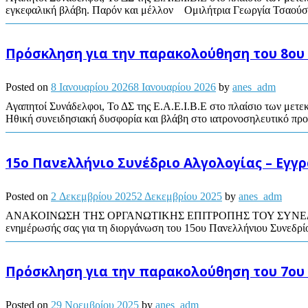
εγκεφαλική βλάβη. Παρόν και μέλλον Ομιλήτρια Γεωργία Τσαούση
Πρόσκληση για την παρακολούθηση του 8ου
Posted on
8 Ιανουαρίου 2026
8 Ιανουαρίου 2026
by
anes_adm
Αγαπητοί Συνάδελφοι, Το ΔΣ της Ε.Α.Ε.Ι.Β.Ε στο πλαίσιο των μετε
Ηθική συνειδησιακή δυσφορία και βλάβη στο ιατρονοσηλευτικό π
15ο Πανελλήνιο Συνέδριο Αλγολογίας – Εγ
Posted on
2 Δεκεμβρίου 2025
2 Δεκεμβρίου 2025
by
anes_adm
ΑΝΑΚΟΙΝΩΣΗ ΤΗΣ ΟΡΓΑΝΩΤΙΚΗΣ ΕΠΙΤΡΟΠΗΣ ΤΟΥ ΣΥΝΕΔΡΙΟΥ Αξιότιμο
ενημέρωσής σας για τη διοργάνωση του 15ου Πανελλήνιου Συνεδρίου
Πρόσκληση για την παρακολούθηση του 7ου
Posted on
29 Νοεμβρίου 2025
by
anes_adm