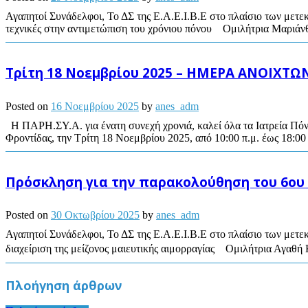
Αγαπητοί Συνάδελφοι, Το ΔΣ της Ε.Α.Ε.Ι.Β.Ε στο πλαίσιο των μετ
τεχνικές στην αντιμετώπιση του χρόνιου πόνου Ομιλήτρια Μαριάν
Τρίτη 18 Νοεμβρίου 2025 – ΗΜΕΡΑ ΑΝΟΙΧΤ
Posted on
16 Νοεμβρίου 2025
by
anes_adm
Η ΠΑΡΗ.ΣΥ.Α. για ένατη συνεχή χρονιά, καλεί όλα τα Ιατρεία Πόν
Φροντίδας, την Τρίτη 18 Νοεμβρίου 2025, από 10:00 π.μ. έως 18:00 
Πρόσκληση για την παρακολούθηση του 6ου
Posted on
30 Οκτωβρίου 2025
by
anes_adm
Αγαπητοί Συνάδελφοι, Το ΔΣ της Ε.Α.Ε.Ι.Β.Ε στο πλαίσιο των μετ
διαχείριση της μείζονος μαιευτικής αιμορραγίας Ομιλήτρια Αγαθ
Πλοήγηση άρθρων