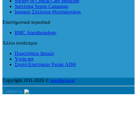
Society of Critical Care Medicine
Surviving Sepsis Campaign
Ιατρικός Σύλλογος Θεσσαλονίκης
Επιστημονικά περιοδικά
BMC Anesthesiology
Άλλοι συνδεσμοι
Προσλήψεις Ιατρών
Yγεία net
Σχολή Επιστημών Υγείας ΑΠΘ
Copyright 2011-2026 ©
anesthesia.gr
Crafted by