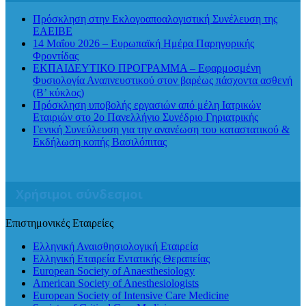
Πρόσκληση στην Εκλογοαποαλογιστική Συνέλευση της
ΕΑΕΙΒΕ
14 Μαΐου 2026 – Ευρωπαϊκή Ημέρα Παρηγορικής
Φροντίδας
ΕΚΠΑΙΔΕΥΤΙΚΟ ΠΡΟΓΡΑΜΜΑ – Εφαρμοσμένη
Φυσιολογία Αναπνευστικού στον βαρέως πάσχοντα ασθενή
(Β’ κύκλος)
Πρόσκληση υποβολής εργασιών από μέλη Ιατρικών
Εταιριών στο 2ο Πανελλήνιο Συνέδριο Γηριατρικής
Γενική Συνεύλευση για την ανανέωση του καταστατικού &
Εκδήλωση κοπής Βασιλόπιτας
Χρήσιμοι σύνδεσμοι
Επιστημονικές Εταιρείες
Ελληνική Αναισθησιολογική Εταιρεία
Ελληνική Εταιρεία Εντατικής Θεραπείας
European Society of Anaesthesiology
American Society of Anesthesiologists
European Society of Intensive Care Medicine