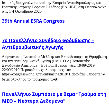
Ιατρικής διοργανώνεται από την Εταιρεία Αναισθησιολογίας και
Εντατικής Ιατρικής Βορείου Ελλάδας (ΕΑΕΙΒΕ) στη Θεσσαλονίκη
στις 1-4 Οκτωβρίου 2020.
39th Annual ESRA Congress
7ο Πανελλήνιο Συνέδριο Θρόμβωσης –
Αντιθρομβωτικής Αγωγής
Διοργάνωση: Ινστιτούτο Μελέτης και Εκπαίδευσης στη Θρόμβωση
και την Αντιθρομβωτική Αγωγή (Ι.Μ.Ε.Θ.Α) Τοποθεσία:
Ξενοδοχείο Amaronda – Ερέτρια Ημερομηνίες: 19/09/2019 –
22/09/2019 Περισσότερες πληροφορίες στο:
https://congressworld.gr/event/imetha2019/ Παρακάτω μπορείτε να
δείτε ολόκληρο το πρόγραμμα το�...
Πανελλήνιο Συμπόσιο με θέμα “Τραύμα στη
ΜΕΘ – Νεότερα Δεδομένα”