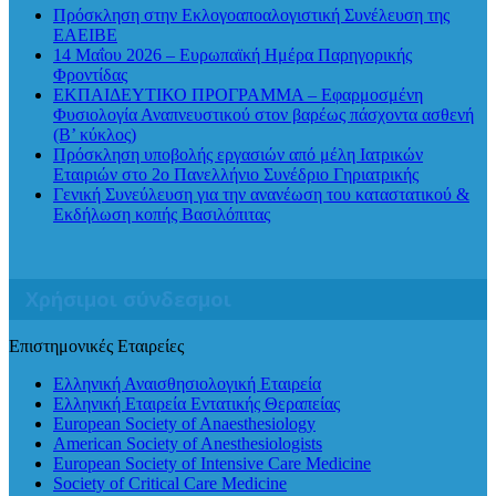
Πρόσκληση στην Εκλογοαποαλογιστική Συνέλευση της
ΕΑΕΙΒΕ
14 Μαΐου 2026 – Ευρωπαϊκή Ημέρα Παρηγορικής
Φροντίδας
ΕΚΠΑΙΔΕΥΤΙΚΟ ΠΡΟΓΡΑΜΜΑ – Εφαρμοσμένη
Φυσιολογία Αναπνευστικού στον βαρέως πάσχοντα ασθενή
(Β’ κύκλος)
Πρόσκληση υποβολής εργασιών από μέλη Ιατρικών
Εταιριών στο 2ο Πανελλήνιο Συνέδριο Γηριατρικής
Γενική Συνεύλευση για την ανανέωση του καταστατικού &
Εκδήλωση κοπής Βασιλόπιτας
Χρήσιμοι σύνδεσμοι
Επιστημονικές Εταιρείες
Ελληνική Αναισθησιολογική Εταιρεία
Ελληνική Εταιρεία Εντατικής Θεραπείας
European Society of Anaesthesiology
American Society of Anesthesiologists
European Society of Intensive Care Medicine
Society of Critical Care Medicine