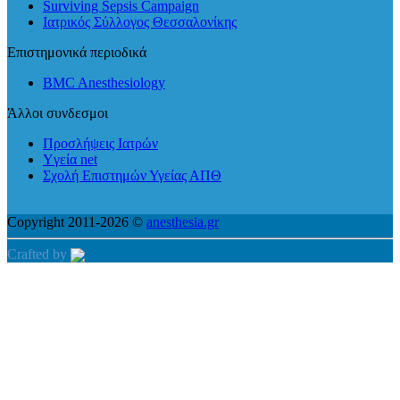
Surviving Sepsis Campaign
Ιατρικός Σύλλογος Θεσσαλονίκης
Επιστημονικά περιοδικά
BMC Anesthesiology
Άλλοι συνδεσμοι
Προσλήψεις Ιατρών
Yγεία net
Σχολή Επιστημών Υγείας ΑΠΘ
Copyright 2011-2026 ©
anesthesia.gr
Crafted by