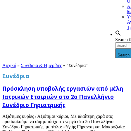
Ο
Α
δ
Υ
Α
Τ
Search f
Search 
Αρχική
»
Συνέδρια & Ημερίδες
»
"Συνέδρια"
Συνέδρια
Πρόσκληση υποβολής εργασιών από μέλη
Ιατρικών Εταιριών στο 2ο Πανελλήνιο
Συνέδριο Γηριατρικής
Αξιότιμες κυρίες / Αξιότιμοι κύριοι, Με ιδιαίτερη χαρά σας
προσκαλούμε να συμμετάσχετε ενεργά στο 2ο Πανελλήνιο
Συνέδριο Γηριατρικής, με τίτλο: «Υγιής Γήρανση και Μακροζωία: