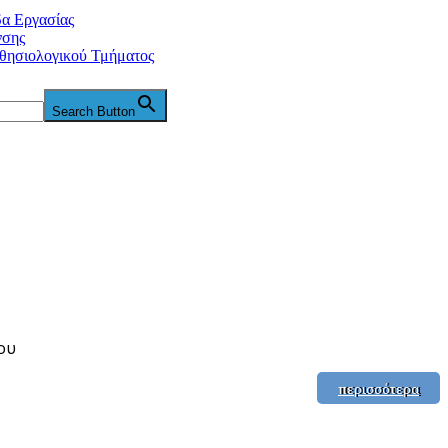
δα Εργασίας
νσης
θησιολογικού Τμήματος
Search Button
ου
περισσότερα