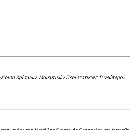
χείριση Κρίσιμων Μαιευτικών Περιστατικών: Τί νεώτερο»
Λειτουργίας της Μονάδας Εντατικής Θεραπείας και Αναισθ