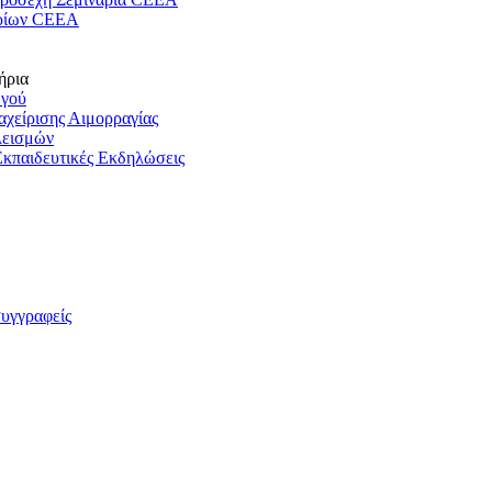
ρίων CEEA
ήρια
ωγού
ιαχείρισης Αιμορραγίας
λεισμών
Εκπαιδευτικές Εκδηλώσεις
συγγραφείς