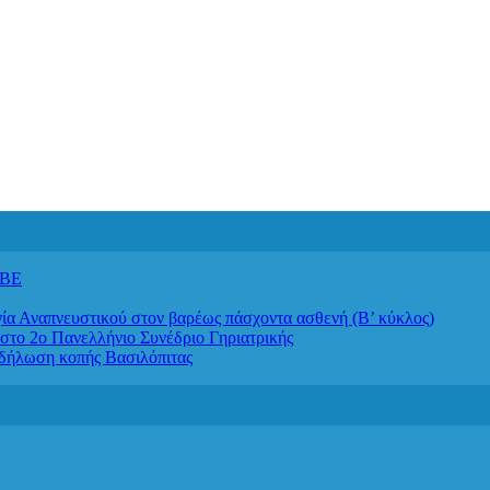
ΙΒΕ
απνευστικού στον βαρέως πάσχοντα ασθενή (Β’ κύκλος)
στο 2ο Πανελλήνιο Συνέδριο Γηριατρικής
κδήλωση κοπής Βασιλόπιτας