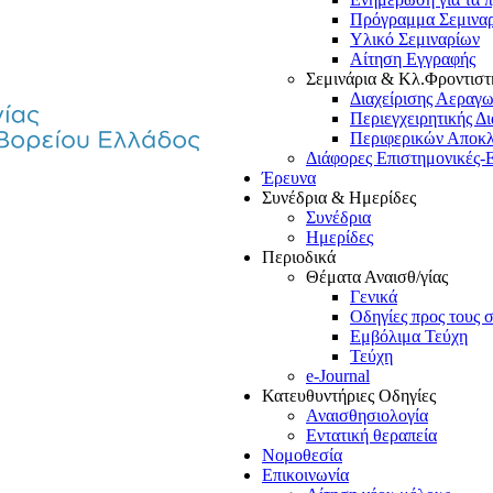
Πρόγραμμα Σεμινα
Υλικό Σεμιναρίων
Αίτηση Εγγραφής
Σεμινάρια & Κλ.Φροντιστ
Διαχείρισης Αεραγ
Περιεγχειρητικής Δ
Περιφερικών Αποκ
Διάφορες Επιστημονικές-
Έρευνα
Συνέδρια & Ημερίδες
Συνέδρια
Ημερίδες
Περιοδικά
Θέματα Αναισθ/γίας
Γενικά
Οδηγίες προς τους 
Εμβόλιμα Τεύχη
Τεύχη
e-Journal
Κατευθυντήριες Οδηγίες
Αναισθησιολογία
Εντατική θεραπεία
Νομοθεσία
Επικοινωνία