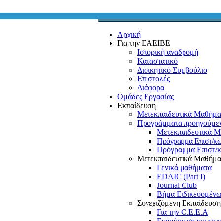
Αρχική
Για την ΕΑΕΙΒΕ
Ιστορική αναδρομή
Καταστατικό
Διοικητικό Συμβούλιο
Επιστολές
Διάφορα
Ομάδες Εργασίας
Εκπαίδευση
Μετεκπαιδευτικά Μαθήμα
Προγράμματα προηγούμε
Μετεκπαιδευτικά Μ
Πρόγραμμα Επιστ/κ
Πρόγραμμα Επιστ/
Μετεκπαιδευτικά Μαθήμα
Γενικά μαθήματα
EDAIC (Part I)
Journal Club
Βήμα Ειδικευομέν
Συνεχιζόμενη Εκπαίδευσ
Για την C.E.E.A
Ενημέρωση για τα 