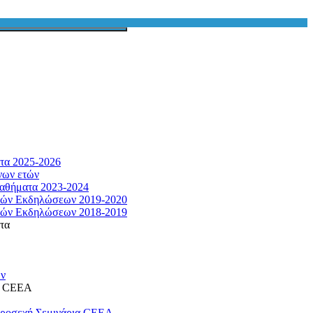
τα 2025-2026
νων ετών
αθήματα 2023-2024
κών Εκδηλώσεων 2019-2020
κών Εκδηλώσεων 2018-2019
τα
ων
η CEEA
προσεχή Σεμινάρια CEEA