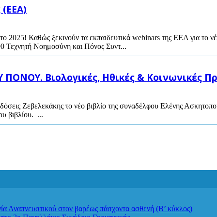
 (ΕΕΑ)
το 2025! Καθώς ξεκινούν τα εκπαιδευτικά webinars της ΕΕΑ για το 
00 Τεχνητή Νοημοσύνη και Πόνος Συντ...
ΠΟΝΟΥ. Βιολογικές, Ηθικές & Κοινωνικές Πρ
κδόσεις Ζεβελεκάκης το νέο βιβλίο της συναδέλφου Ελένης Ασκητοπ
 βιβλίου. ...
απνευστικού στον βαρέως πάσχοντα ασθενή (Β’ κύκλος)