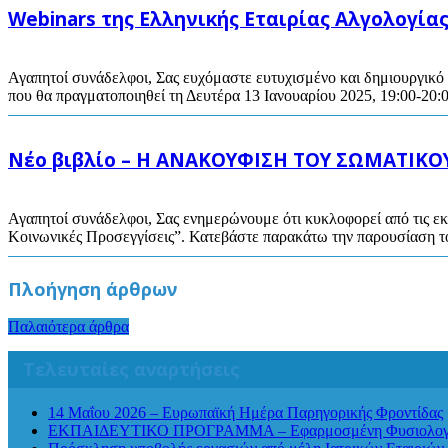
Webinars της Ελληνικής Εταιρίας Αλγολογίας
Αγαπητοί συνάδελφοι, Σας ευχόμαστε ευτυχισμένο και δημιουργικό 
που θα πραγματοποιηθεί τη Δευτέρα 13 Ιανουαρίου 2025, 19:00-20:
Νέο βιβλίο – Η ΑΝΑΚΟΥΦΙΣΗ ΤΟΥ ΣΩΜΑΤΙΚΟΥ 
Αγαπητοί συνάδελφοι, Σας ενημερώνουμε ότι κυκλοφορεί από τις ε
Κοινωνικές Προσεγγίσεις”. Κατεβάστε παρακάτω την παρουσίαση του
Πλοήγηση άρθρων
Παλαιότερα άρθρα
Τελευταίες αναρτήσεις
14 Μαΐου 2026 – Ευρωπαϊκή Ημέρα Παρηγορικής Φροντίδας
ΕΚΠΑΙΔΕΥΤΙΚΟ ΠΡΟΓΡΑΜΜΑ – Εφαρμοσμένη Φυσιολογία Αν