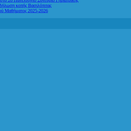
στο 2ο Πανελλήνιο Συνέδριο Γηριατρικής
κδήλωση κοπής Βασιλόπιτας
κού Μαθήματος 2025-2026