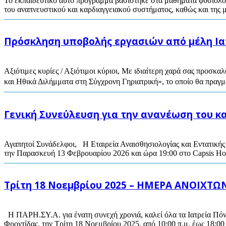
Το εκπαιδευτικό αυτό πρόγραμμα βασίστηκε στα μαθήματα φυσιολο
του αναπνευστικού και καρδιαγγειακού συστήματος, καθώς και της μ
Πρόσκληση υποβολής εργασιών από μέλη Ιατ
Αξιότιμες κυρίες / Αξιότιμοι κύριοι, Με ιδιαίτερη χαρά σας προσ
και Ηθικά Διλήμματα στη Σύγχρονη Γηριατρική», το οποίο θα πραγμ
Γενική Συνεύλευση για την ανανέωση του 
Αγαπητοί Συνάδελφοι, Η Εταιρεία Αναισθησιολογίας και Εντατικής 
την Παρασκευή 13 Φεβρουαρίου 2026 και ώρα 19:00 στο Capsis Hot
Τρίτη 18 Νοεμβρίου 2025 – ΗΜΕΡΑ ΑΝΟΙΧΤ
Η ΠΑΡΗ.ΣΥ.Α. για ένατη συνεχή χρονιά, καλεί όλα τα Ιατρεία Πόν
Φροντίδας, την Τρίτη 18 Νοεμβρίου 2025, από 10:00 π.μ. έως 18:00 