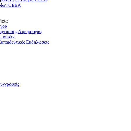
ρίων CEEA
ήρια
ωγού
ιαχείρισης Αιμορραγίας
λεισμών
Εκπαιδευτικές Εκδηλώσεις
συγγραφείς