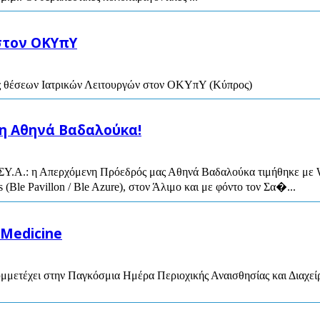
στον ΟΚΥπΥ
εις θέσεων Ιατρικών Λειτουργών στον ΟΚΥπΥ (Κύπρος)
 η Αθηνά Βαδαλούκα!
Η.ΣΥ.Α.: η Απερχόμενη Πρόεδρός μας Αθηνά Βαδαλούκα τιμήθηκε με W
 (Ble Pavillon / Ble Azure), στον Άλιμο και με φόντο τον Σα�...
 Medicine
υμμετέχει στην Παγκόσμια Ημέρα Περιοχικής Αναισθησίας και Διαχεί