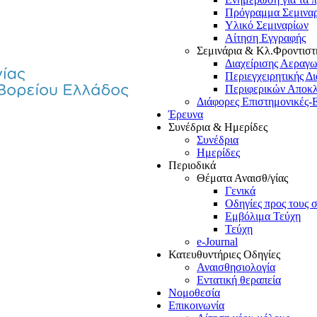
Πρόγραμμα Σεμινα
Υλικό Σεμιναρίων
Αίτηση Εγγραφής
Σεμινάρια & Κλ.Φροντιστ
Διαχείρισης Αεραγ
Περιεγχειρητικής Δ
Περιφερικών Αποκ
Διάφορες Επιστημονικές-
Έρευνα
Συνέδρια & Ημερίδες
Συνέδρια
Ημερίδες
Περιοδικά
Θέματα Αναισθ/γίας
Γενικά
Οδηγίες προς τους 
Εμβόλιμα Τεύχη
Τεύχη
e-Journal
Κατευθυντήριες Οδηγίες
Αναισθησιολογία
Εντατική θεραπεία
Νομοθεσία
Επικοινωνία