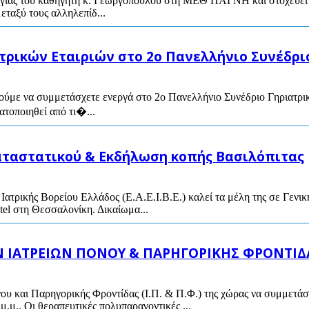
γίας του καθηγητή κ. Γεωργόπουλου στη ΜΕΘ ΠΑΓΝΗ και στοχεύει στ
εταξύ τους αλληλεπίδ...
ρικών Εταιριών στο 2ο Πανελλήνιο Συνέδρι
καλούμε να συμμετάσχετε ενεργά στο 2ο Πανελλήνιο Συνέδριο Γηριατ
ατοποιηθεί από τι�...
καταστατικού & Εκδήλωση κοπής Βασιλόπιτας
Ιατρικής Βορείου Ελλάδος (Ε.Α.Ε.Ι.Β.Ε.) καλεί τα μέλη της σε Γενικ
el στη Θεσσαλονίκη. Δικαίωμα...
ΩΝ ΙΑΤΡΕΙΩΝ ΠΟΝΟΥ & ΠΑΡΗΓΟΡΙΚΗΣ ΦΡΟΝΤΙΔ
ου και Παρηγορικής Φροντίδας (Ι.Π. & Π.Φ.) της χώρας να συμμετά
μ.μ.. Οι θεραπευτικές πολυπαραγοντικές ...