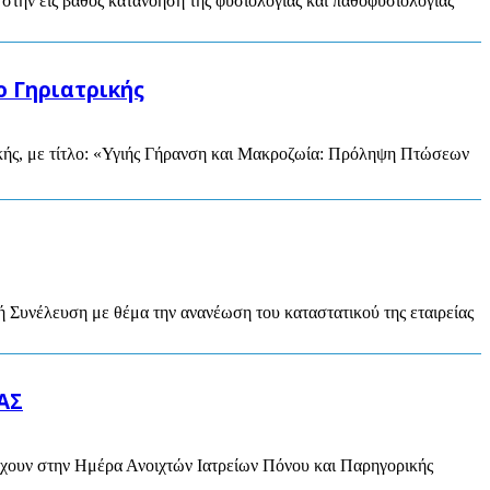
ην εις βάθος κατανόηση της φυσιολογίας και παθοφυσιολογίας
ο Γηριατρικής
ρικής, με τίτλο: «Υγιής Γήρανση και Μακροζωία: Πρόληψη Πτώσεων
ή Συνέλευση με θέμα την ανανέωση του καταστατικού της εταιρείας
ΑΣ
σχουν στην Ημέρα Ανοιχτών Ιατρείων Πόνου και Παρηγορικής