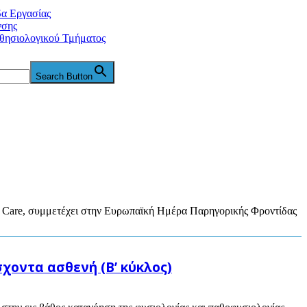
δα Εργασίας
νσης
θησιολογικού Τμήματος
Search Button
ve Care, συμμετέχει στην Ευρωπαϊκή Ημέρα Παρηγορικής Φροντίδας
οντα ασθενή (Β’ κύκλος)