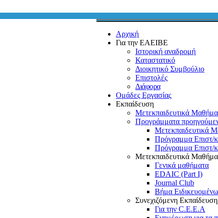
Αρχική
Για την ΕΑΕΙΒΕ
Ιστορική αναδρομή
Καταστατικό
Διοικητικό Συμβούλιο
Επιστολές
Διάφορα
Ομάδες Εργασίας
Εκπαίδευση
Μετεκπαιδευτικά Μαθήμα
Προγράμματα προηγούμε
Μετεκπαιδευτικά Μ
Πρόγραμμα Επιστ/
Πρόγραμμα Επιστ/
Μετεκπαιδευτικά Μαθήμα
Γενικά μαθήματα
EDAIC (Part I)
Journal Club
Βήμα Ειδικευομέν
Συνεχιζόμενη Εκπαίδευσ
Για την C.E.E.A
Ενημέρωση για τα 