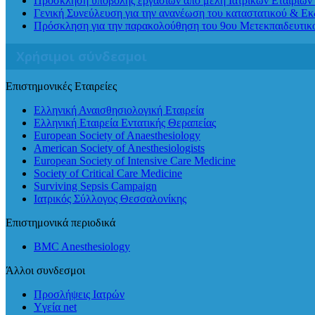
Πρόσκληση υποβολής εργασιών από μέλη Ιατρικών Εταιριών 
Γενική Συνεύλευση για την ανανέωση του καταστατικού & Ε
Πρόσκληση για την παρακολούθηση του 9ου Μετεκπαιδευτι
Χρήσιμοι σύνδεσμοι
Επιστημονικές Εταιρείες
Ελληνική Αναισθησιολογική Εταιρεία
Ελληνική Εταιρεία Εντατικής Θεραπείας
European Society of Anaesthesiology
American Society of Anesthesiologists
European Society of Intensive Care Medicine
Society of Critical Care Medicine
Surviving Sepsis Campaign
Ιατρικός Σύλλογος Θεσσαλονίκης
Επιστημονικά περιοδικά
BMC Anesthesiology
Άλλοι συνδεσμοι
Προσλήψεις Ιατρών
Yγεία net