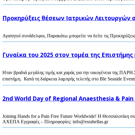
Προκηρύξεις θέσεων Ιατρικών Λειτουργών 
Αγαπητοί συνάδελφοι, Παρακάτω μπορείτε να δείτε τις Προκηρύξ
Γυναίκα του 2025 στον τομέα της Επιστήμης
Ηταν βραδιά μεγάλης τιμής και χαράς για την οικογένεια της ΠΑΡ
επιστήμη. Κατά τη διάρκεια λαμπρής τελετής στο Ble Seaside Events
2nd World Day of Regional Anaesthesia & Pain
Joining Hands for a Pain Free Future Worldwide! Η Θεσσαλονίκη σ
ΑΧΕΠΑ Εγγραφές – Πληροφορίες:
info@esrahellas.gr