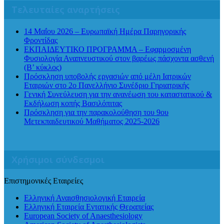
Τελευταίες αναρτήσεις
14 Μαΐου 2026 – Ευρωπαϊκή Ημέρα Παρηγορικής
Φροντίδας
ΕΚΠΑΙΔΕΥΤΙΚΟ ΠΡΟΓΡΑΜΜΑ – Εφαρμοσμένη
Φυσιολογία Αναπνευστικού στον βαρέως πάσχοντα ασθενή
(Β’ κύκλος)
Πρόσκληση υποβολής εργασιών από μέλη Ιατρικών
Εταιριών στο 2ο Πανελλήνιο Συνέδριο Γηριατρικής
Γενική Συνεύλευση για την ανανέωση του καταστατικού &
Εκδήλωση κοπής Βασιλόπιτας
Πρόσκληση για την παρακολούθηση του 9ου
Μετεκπαιδευτικού Μαθήματος 2025-2026
Χρήσιμοι σύνδεσμοι
Επιστημονικές Εταιρείες
Ελληνική Αναισθησιολογική Εταιρεία
Ελληνική Εταιρεία Εντατικής Θεραπείας
European Society of Anaesthesiology