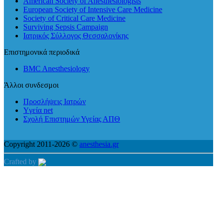
American Society of Anesthesiologists
European Society of Intensive Care Medicine
Society of Critical Care Medicine
Surviving Sepsis Campaign
Ιατρικός Σύλλογος Θεσσαλονίκης
Επιστημονικά περιοδικά
BMC Anesthesiology
Άλλοι συνδεσμοι
Προσλήψεις Ιατρών
Yγεία net
Σχολή Επιστημών Υγείας ΑΠΘ
Copyright 2011-2026 ©
anesthesia.gr
Crafted by