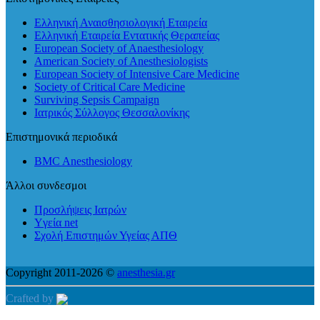
Ελληνική Αναισθησιολογική Εταιρεία
Ελληνική Εταιρεία Εντατικής Θεραπείας
European Society of Anaesthesiology
American Society of Anesthesiologists
European Society of Intensive Care Medicine
Society of Critical Care Medicine
Surviving Sepsis Campaign
Ιατρικός Σύλλογος Θεσσαλονίκης
Επιστημονικά περιοδικά
BMC Anesthesiology
Άλλοι συνδεσμοι
Προσλήψεις Ιατρών
Yγεία net
Σχολή Επιστημών Υγείας ΑΠΘ
Copyright 2011-2026 ©
anesthesia.gr
Crafted by