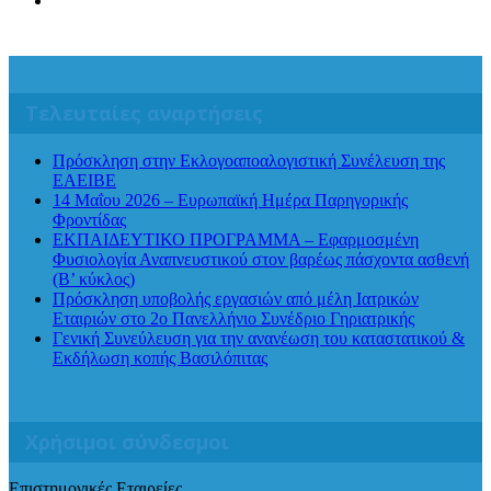
Τελευταίες αναρτήσεις
Πρόσκληση στην Εκλογοαποαλογιστική Συνέλευση της
ΕΑΕΙΒΕ
14 Μαΐου 2026 – Ευρωπαϊκή Ημέρα Παρηγορικής
Φροντίδας
ΕΚΠΑΙΔΕΥΤΙΚΟ ΠΡΟΓΡΑΜΜΑ – Εφαρμοσμένη
Φυσιολογία Αναπνευστικού στον βαρέως πάσχοντα ασθενή
(Β’ κύκλος)
Πρόσκληση υποβολής εργασιών από μέλη Ιατρικών
Εταιριών στο 2ο Πανελλήνιο Συνέδριο Γηριατρικής
Γενική Συνεύλευση για την ανανέωση του καταστατικού &
Εκδήλωση κοπής Βασιλόπιτας
Χρήσιμοι σύνδεσμοι
Επιστημονικές Εταιρείες