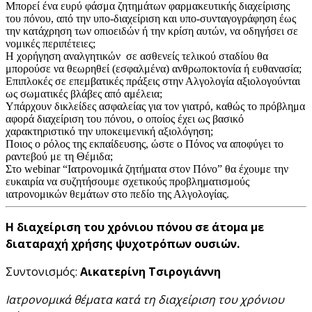
Μπορεί ένα ευρύ φάσμα ζητημάτων φαρμακευτικής διαχείρισης
του πόνου, από την υπο-διαχείριση και υπο-συνταγογράφηση έως
την κατάχρηση των οπιοειδών ή την κρίση αυτών, να οδηγήσει σε
νομικές περιπέτειες;
Η χορήγηση αναλγητικών σε ασθενείς τελικού σταδίου θα
μπορούσε να θεωρηθεί (εσφαλμένα) ανθρωποκτονία ή ευθανασία;
Επιπλοκές σε επεμβατικές πράξεις στην Αλγολογία αξιολογούνται
ως σωματικές βλάβες από αμέλεια;
Υπάρχουν δικλείδες ασφαλείας για τον γιατρό, καθώς το πρόβλημα
αφορά διαχείριση του πόνου, ο οποίος έχει ως βασικό
χαρακτηριστικό την υποκειμενική αξιολόγηση;
Ποιος ο ρόλος της εκπαίδευσης, ώστε ο Πόνος να αποφύγει το
ραντεβού με τη Θέμιδα;
Στο webinar “Ιατρονομικά ζητήματα στον Πόνο” θα έχουμε την
ευκαιρία να συζητήσουμε σχετικούς προβληματισμούς
ιατρονομικών θεμάτων στο πεδίο της Αλγολογίας.
Η διαχείριση του χρόνιου πόνου σε άτομα με
διαταραχή χρήσης ψυχοτρόπων ουσιών.
Συντονισμός:
Αικατερίνη Τσιρογιάννη
Ιατρονομικά θέματα κατά τη διαχείριση του χρόνιου