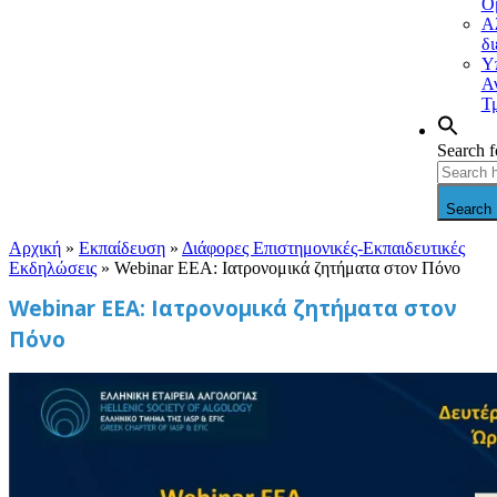
Ο
Α
δ
Υ
Α
Τ
Search f
Search 
Αρχική
»
Εκπαίδευση
»
Διάφορες Επιστημονικές-Εκπαιδευτικές
Εκδηλώσεις
»
Webinar EEA: Ιατρονομικά ζητήματα στον Πόνο
Webinar EEA: Ιατρονομικά ζητήματα στον
Πόνο