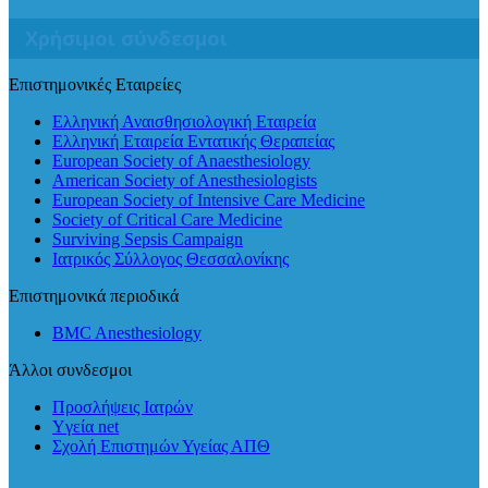
Χρήσιμοι σύνδεσμοι
Επιστημονικές Εταιρείες
Ελληνική Αναισθησιολογική Εταιρεία
Ελληνική Εταιρεία Εντατικής Θεραπείας
European Society of Anaesthesiology
American Society of Anesthesiologists
European Society of Intensive Care Medicine
Society of Critical Care Medicine
Surviving Sepsis Campaign
Ιατρικός Σύλλογος Θεσσαλονίκης
Επιστημονικά περιοδικά
BMC Anesthesiology
Άλλοι συνδεσμοι
Προσλήψεις Ιατρών
Yγεία net
Σχολή Επιστημών Υγείας ΑΠΘ