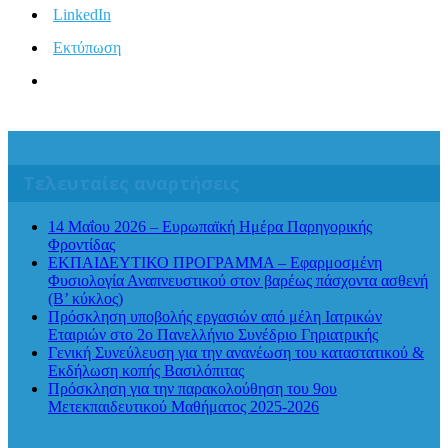
LinkedIn
Εκτύπωση
Τελευταίες αναρτήσεις
14 Μαΐου 2026 – Ευρωπαϊκή Ημέρα Παρηγορικής
Φροντίδας
ΕΚΠΑΙΔΕΥΤΙΚΟ ΠΡΟΓΡΑΜΜΑ – Εφαρμοσμένη
Φυσιολογία Αναπνευστικού στον βαρέως πάσχοντα ασθενή
(Β’ κύκλος)
Πρόσκληση υποβολής εργασιών από μέλη Ιατρικών
Εταιριών στο 2ο Πανελλήνιο Συνέδριο Γηριατρικής
Γενική Συνεύλευση για την ανανέωση του καταστατικού &
Εκδήλωση κοπής Βασιλόπιτας
Πρόσκληση για την παρακολούθηση του 9ου
Μετεκπαιδευτικού Μαθήματος 2025-2026