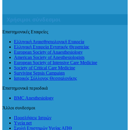
Χρήσιμοι σύνδεσμοι
Επιστημονικές Εταιρείες
Ελληνική Αναισθησιολογική Εταιρεία
Ελληνική Εταιρεία Εντατικής Θεραπείας
European Society of Anaesthesiology
American Society of Anesthesiologists
European Society of Intensive Care Medicine
Society of Critical Care Medicine
Surviving Sepsis Campaign
Ιατρικός Σύλλογος Θεσσαλονίκης
Επιστημονικά περιοδικά
BMC Anesthesiology
Άλλοι συνδεσμοι
Προσλήψεις Ιατρών
Yγεία net
Σχολή Επιστημών Υγείας ΑΠΘ