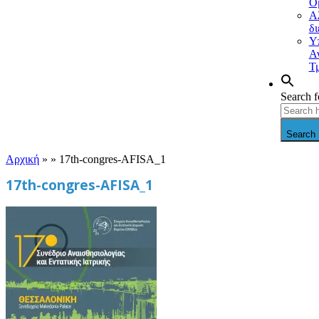
Ο
Α
δ
Υ
Α
Τ
Search f
Search 
Αρχική
» »
17th-congres-AFISA_1
17th-congres-AFISA_1