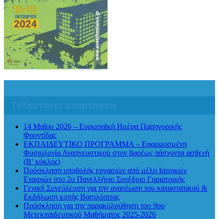
Τελευταίες αναρτήσεις
14 Μαΐου 2026 – Ευρωπαϊκή Ημέρα Παρηγορικής
Φροντίδας
ΕΚΠΑΙΔΕΥΤΙΚΟ ΠΡΟΓΡΑΜΜΑ – Εφαρμοσμένη
Φυσιολογία Αναπνευστικού στον βαρέως πάσχοντα ασθενή
(Β’ κύκλος)
Πρόσκληση υποβολής εργασιών από μέλη Ιατρικών
Εταιριών στο 2ο Πανελλήνιο Συνέδριο Γηριατρικής
Γενική Συνεύλευση για την ανανέωση του καταστατικού &
Εκδήλωση κοπής Βασιλόπιτας
Πρόσκληση για την παρακολούθηση του 9ου
Μετεκπαιδευτικού Μαθήματος 2025-2026