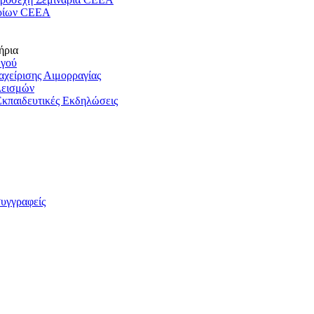
ρίων CEEA
ήρια
ωγού
ιαχείρισης Αιμορραγίας
λεισμών
Εκπαιδευτικές Εκδηλώσεις
συγγραφείς