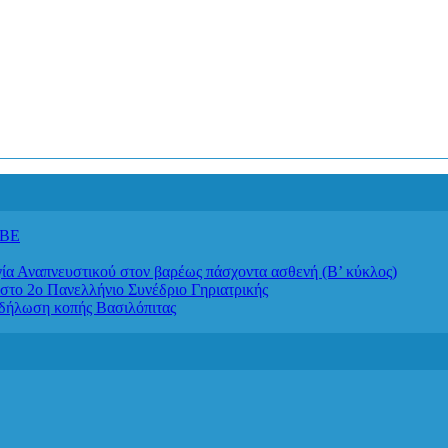
ΙΒΕ
απνευστικού στον βαρέως πάσχοντα ασθενή (Β’ κύκλος)
στο 2ο Πανελλήνιο Συνέδριο Γηριατρικής
κδήλωση κοπής Βασιλόπιτας