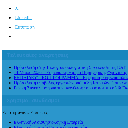
X
LinkedIn
Εκτύπωση
Τελευταίες αναρτήσεις
Πρόσκληση στην Εκλογοαποαλογιστική Συνέλευση της ΕΑΕ
14 Μαΐου 2026 – Ευρωπαϊκή Ημέρα Παρηγορικής Φροντίδας
ΕΚΠΑΙΔΕΥΤΙΚΟ ΠΡΟΓΡΑΜΜΑ – Εφαρμοσμένη Φυσιολογία Αν
Πρόσκληση υποβολής εργασιών από μέλη Ιατρικών Εταιριών 
Γενική Συνεύλευση για την ανανέωση του καταστατικού & Ε
Χρήσιμοι σύνδεσμοι
Επιστημονικές Εταιρείες
Ελληνική Αναισθησιολογική Εταιρεία
Ελληνική Εταιρεία Εντατικής Θεραπείας