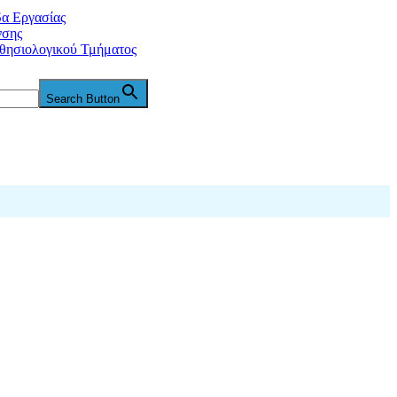
δα Εργασίας
νσης
θησιολογικού Τμήματος
Search Button