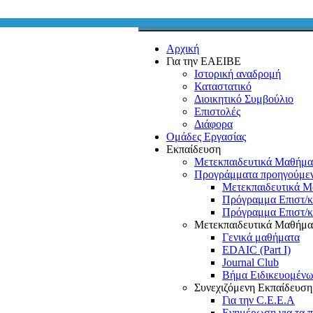
Αρχική
Για την ΕΑΕΙΒΕ
Ιστορική αναδρομή
Καταστατικό
Διοικητικό Συμβούλιο
Επιστολές
Διάφορα
Ομάδες Εργασίας
Εκπαίδευση
Μετεκπαιδευτικά Μαθήμα
Προγράμματα προηγούμε
Μετεκπαιδευτικά Μ
Πρόγραμμα Επιστ/
Πρόγραμμα Επιστ/
Μετεκπαιδευτικά Μαθήμα
Γενικά μαθήματα
EDAIC (Part I)
Journal Club
Βήμα Ειδικευομέν
Συνεχιζόμενη Εκπαίδευσ
Για την C.E.E.A
Ενημέρωση για τα 