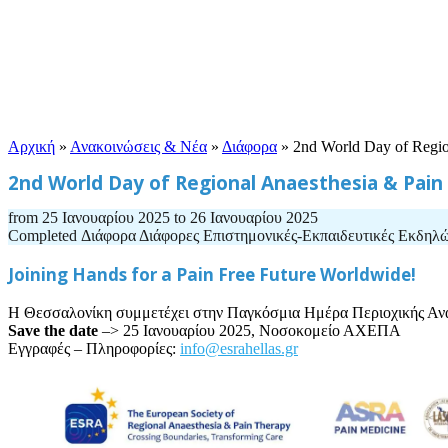
Αρχική
»
Ανακοινώσεις & Νέα
»
Διάφορα
»
2nd World Day of Regio
2nd World Day of Regional Anaesthesia & Pain
from
25 Ιανουαρίου 2025
to
26 Ιανουαρίου 2025
Completed
Διάφορα
Διάφορες Επιστημονικές-Εκπαιδευτικές Εκδηλ
Joining Hands for a Pain Free Future Worldwide!
Η Θεσσαλονίκη συμμετέχει στην Παγκόσμια Ημέρα Περιοχικής Αναι
Save the date
–> 25 Ιανουαρίου 2025, Νοσοκομείο ΑΧΕΠΑ
Εγγραφές – Πληροφορίες:
info@esrahellas.gr