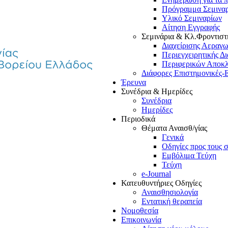
Πρόγραμμα Σεμινα
Υλικό Σεμιναρίων
Αίτηση Εγγραφής
Σεμινάρια & Κλ.Φροντιστ
Διαχείρισης Αεραγ
Περιεγχειρητικής Δ
Περιφερικών Αποκ
Διάφορες Επιστημονικές-
Έρευνα
Συνέδρια & Ημερίδες
Συνέδρια
Ημερίδες
Περιοδικά
Θέματα Αναισθ/γίας
Γενικά
Οδηγίες προς τους 
Εμβόλιμα Τεύχη
Τεύχη
e-Journal
Κατευθυντήριες Οδηγίες
Αναισθησιολογία
Εντατική θεραπεία
Νομοθεσία
Επικοινωνία