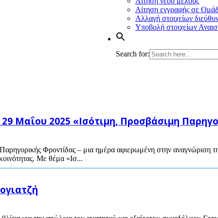
Αίτηση νέου μέλους
Αίτηση εγγραφής σε Ομά
Αλλαγή στοιχείων διεύθυ
Υποβολή στοιχείων Αναισ
Search for:
29 Μαΐου 2025 «Ισότιμη, Προσβάσιμη Παρηγο
ρηγορικής Φροντίδας – μια ημέρα αφιερωμένη στην αναγνώριση της
οινότητας. Με θέμα «Ισ...
Βογιατζή