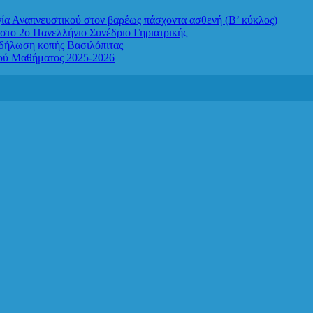
απνευστικού στον βαρέως πάσχοντα ασθενή (Β’ κύκλος)
στο 2ο Πανελλήνιο Συνέδριο Γηριατρικής
κδήλωση κοπής Βασιλόπιτας
κού Μαθήματος 2025-2026