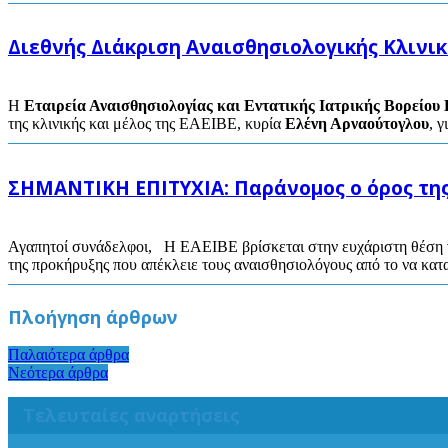
Διεθνής Διάκριση Αναισθησιολογικής Κλινι
Η
Εταιρεία Αναισθησιολογίας και Εντατικής Ιατρικής Βορείο
της κλινικής και μέλος της ΕΑΕΙΒΕ, κυρία
Ελένη Αρναούτογλου
, γ
ΣΗΜΑΝΤΙΚΗ ΕΠΙΤΥΧΙΑ: Παράνομος ο όρος της
Αγαπητοί συνάδελφοι, Η ΕΑΕΙΒΕ βρίσκεται στην ευχάριστη θέση ν
της προκήρυξης που απέκλειε τους αναισθησιολόγους από το να κατα
Πλοήγηση άρθρων
Παλαιότερα άρθρα
Νεότερα άρθρα
Τελευταίες αναρτήσεις