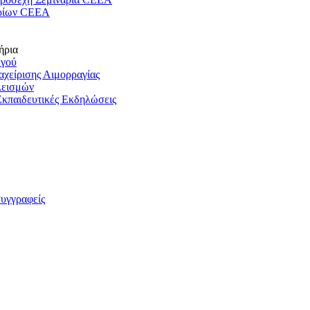
ρίων CEEA
ήρια
ωγού
ιαχείρισης Αιμορραγίας
λεισμών
Εκπαιδευτικές Εκδηλώσεις
συγγραφείς