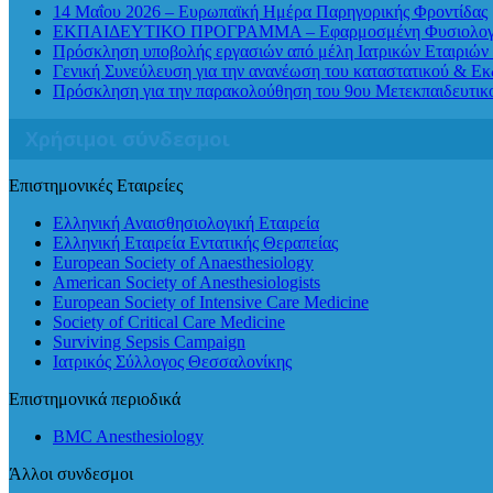
14 Μαΐου 2026 – Ευρωπαϊκή Ημέρα Παρηγορικής Φροντίδας
ΕΚΠΑΙΔΕΥΤΙΚΟ ΠΡΟΓΡΑΜΜΑ – Εφαρμοσμένη Φυσιολογία Αν
Πρόσκληση υποβολής εργασιών από μέλη Ιατρικών Εταιριών 
Γενική Συνεύλευση για την ανανέωση του καταστατικού & Ε
Πρόσκληση για την παρακολούθηση του 9ου Μετεκπαιδευτι
Χρήσιμοι σύνδεσμοι
Επιστημονικές Εταιρείες
Ελληνική Αναισθησιολογική Εταιρεία
Ελληνική Εταιρεία Εντατικής Θεραπείας
European Society of Anaesthesiology
American Society of Anesthesiologists
European Society of Intensive Care Medicine
Society of Critical Care Medicine
Surviving Sepsis Campaign
Ιατρικός Σύλλογος Θεσσαλονίκης
Επιστημονικά περιοδικά
BMC Anesthesiology
Άλλοι συνδεσμοι