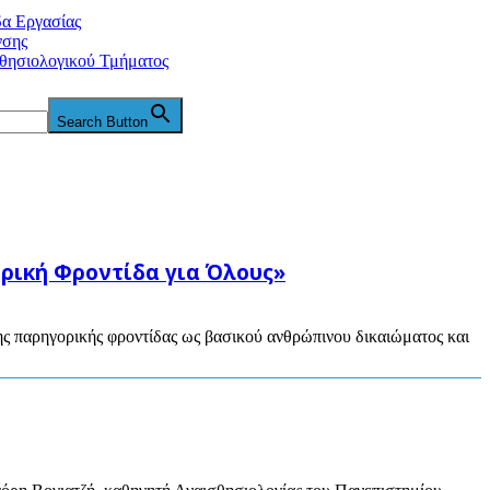
δα Εργασίας
νσης
θησιολογικού Τμήματος
Search Button
ρική Φροντίδα για Όλους»
 παρηγορικής φροντίδας ως βασικού ανθρώπινου δικαιώματος και