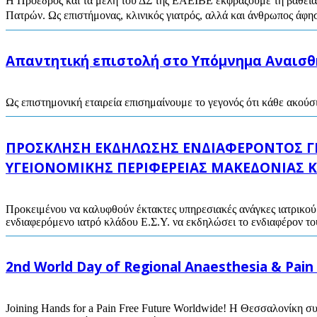
Η Πρόεδρος και τα μέλη του ΔΣ της ΕΑΕΙΒΕ εκφράζουμε τη βαθειά 
Πατρών. Ως επιστήμονας, κλινικός γιατρός, αλλά και άνθρωπος άφη
Απαντητική επιστολή στο Υπόμνημα Αναισ
Ως επιστημονική εταιρεία επισημαίνουμε το γεγονός ότι κάθε ακούσ
ΠΡΟΣΚΛΗΣΗ ΕΚΔΗΛΩΣΗΣ ΕΝΔΙΑΦΕΡΟΝΤΟΣ ΓΙ
ΥΓΕΙΟΝΟΜΙΚΗΣ ΠΕΡΙΦΕΡΕΙΑΣ ΜΑΚΕΔΟΝΙΑΣ Κ
Προκειμένου να καλυφθούν έκτακτες υπηρεσιακές ανάγκες ιατρικο
ενδιαφερόμενο ιατρό κλάδου Ε.Σ.Υ. να εκδηλώσει το ενδιαφέρον του
2nd World Day of Regional Anaesthesia & Pain
Joining Hands for a Pain Free Future Worldwide! Η Θεσσαλονίκη σ