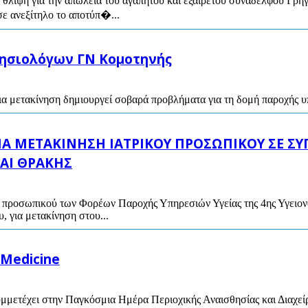
θλίψη για την απώλεια του αγαπητού και εξαίρετου συναδέλφου Γρη
σε ανεξίτηλο το αποτύπ�...
θησιολόγων ΓΝ Κομοτηνής
ια μετακίνηση δημιουργεί σοβαρά προβλήματα για τη δομή παροχής υπ
Α ΜΕΤΑΚΙΝΗΣΗ ΙΑΤΡΙΚΟΥ ΠΡΟΣΩΠΙΚΟΥ ΣΕ ΣΥ
ΑΙ ΘΡΑΚΗΣ
ύ προσωπικού των Φορέων Παροχής Υπηρεσιών Υγείας της 4ης Υγειο
, για μετακίνηση στου...
 Medicine
υμμετέχει στην Παγκόσμια Ημέρα Περιοχικής Αναισθησίας και Διαχεί