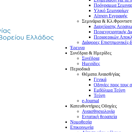
Πρόγραμμα Σεμινα
Υλικό Σεμιναρίων
Αίτηση Εγγραφής
Σεμινάρια & Κλ.Φροντιστ
Διαχείρισης Αεραγ
Περιεγχειρητικής Δ
Περιφερικών Αποκ
Διάφορες Επιστημονικές-
Έρευνα
Συνέδρια & Ημερίδες
Συνέδρια
Ημερίδες
Περιοδικά
Θέματα Αναισθ/γίας
Γενικά
Οδηγίες προς τους 
Εμβόλιμα Τεύχη
Τεύχη
e-Journal
Κατευθυντήριες Οδηγίες
Αναισθησιολογία
Εντατική θεραπεία
Νομοθεσία
Επικοινωνία