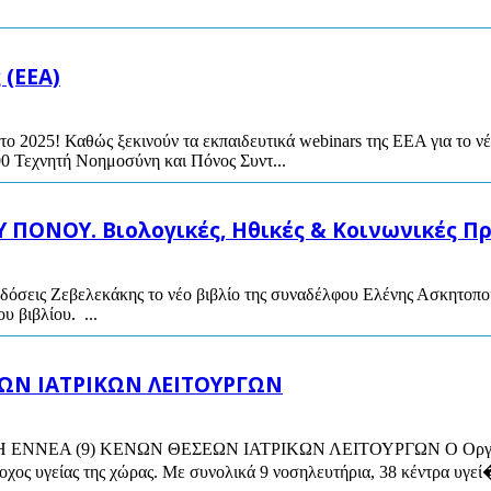
 (ΕΕΑ)
το 2025! Καθώς ξεκινούν τα εκπαιδευτικά webinars της ΕΕΑ για το 
00 Τεχνητή Νοημοσύνη και Πόνος Συντ...
ΠΟΝΟΥ. Βιολογικές, Ηθικές & Κοινωνικές Πρ
κδόσεις Ζεβελεκάκης το νέο βιβλίο της συναδέλφου Ελένης Ασκητοπ
 βιβλίου. ...
ΕΩΝ ΙΑΤΡΙΚΩΝ ΛΕΙΤΟΥΡΓΩΝ
ΕΑ (9) ΚΕΝΩΝ ΘΕΣΕΩΝ ΙΑΤΡΙΚΩΝ ΛΕΙΤΟΥΡΓΩΝ Ο Οργανισμός
χος υγείας της χώρας. Με συνολικά 9 νοσηλευτήρια, 38 κέντρα υγεί�