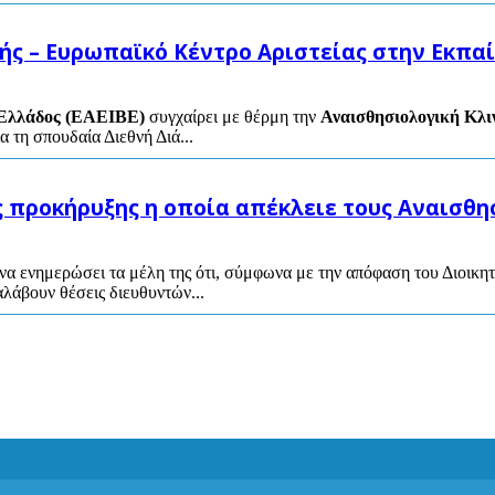
κής – Ευρωπαϊκό Κέντρο Αριστείας στην Εκπ
υ Ελλάδος (ΕΑΕΙΒΕ)
συγχαίρει με θέρμη την
Αναισθησιολογική Κλι
ια τη σπουδαία Διεθνή Διά...
 προκήρυξης η οποία απέκλειε τους Αναισθη
α ενημερώσει τα μέλη της ότι, σύμφωνα με την απόφαση του Διοικητ
λάβουν θέσεις διευθυντών...