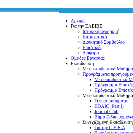
Αρχική
Για την ΕΑΕΙΒΕ
Ιστορική αναδρομή
Καταστατικό
Διοικητικό Συμβούλιο
Επιστολές
Διάφορα
Ομάδες Εργασίας
Εκπαίδευση
Μετεκπαιδευτικά Μαθήμα
Προγράμματα προηγούμε
Μετεκπαιδευτικά Μ
Πρόγραμμα Επιστ/
Πρόγραμμα Επιστ/
Μετεκπαιδευτικά Μαθήμα
Γενικά μαθήματα
EDAIC (Part I)
Journal Club
Βήμα Ειδικευομέν
Συνεχιζόμενη Εκπαίδευσ
Για την C.E.E.A
Ενημέρωση για τα 