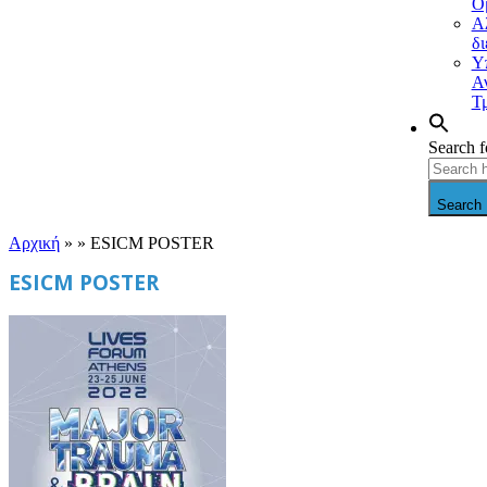
Ο
Α
δ
Υ
Α
Τ
Search f
Search 
Αρχική
» »
ESICM POSTER
ESICM POSTER