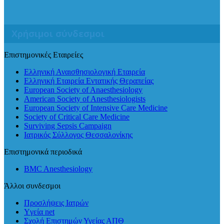
Χρήσιμοι σύνδεσμοι
Επιστημονικές Εταιρείες
Ελληνική Αναισθησιολογική Εταιρεία
Ελληνική Εταιρεία Εντατικής Θεραπείας
European Society of Anaesthesiology
American Society of Anesthesiologists
European Society of Intensive Care Medicine
Society of Critical Care Medicine
Surviving Sepsis Campaign
Ιατρικός Σύλλογος Θεσσαλονίκης
Επιστημονικά περιοδικά
BMC Anesthesiology
Άλλοι συνδεσμοι
Προσλήψεις Ιατρών
Yγεία net
Σχολή Επιστημών Υγείας ΑΠΘ