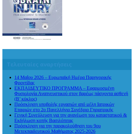
Τελευταίες αναρτήσεις
14 Μαΐου 2026 – Ευρωπαϊκή Ημέρα Παρηγορικής
Φροντίδας
ΕΚΠΑΙΔΕΥΤΙΚΟ ΠΡΟΓΡΑΜΜΑ – Εφαρμοσμένη
Φυσιολογία Αναπνευστικού στον βαρέως πάσχοντα ασθενή
(Β’ κύκλος)
Πρόσκληση υποβολής εργασιών από μέλη Ιατρικών
Εταιριών στο 2ο Πανελλήνιο Συνέδριο Γηριατρικής
Γενική Συνεύλευση για την ανανέωση του καταστατικού &
Εκδήλωση κοπής Βασιλόπιτας
Πρόσκληση για την παρακολούθηση του 9ου
Μετεκπαιδευτικού Μαθήματος 2025-2026