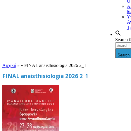
Ο
Α
δ
Υ
Α
Τ
Search f
Search 
Αρχική
» »
FINAL anaisthisiologia 2026 2_1
FINAL anaisthisiologia 2026 2_1