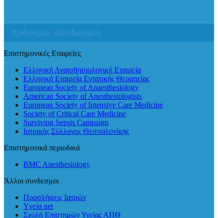
Χρήσιμοι σύνδεσμοι
Επιστημονικές Εταιρείες
Ελληνική Αναισθησιολογική Εταιρεία
Ελληνική Εταιρεία Εντατικής Θεραπείας
European Society of Anaesthesiology
American Society of Anesthesiologists
European Society of Intensive Care Medicine
Society of Critical Care Medicine
Surviving Sepsis Campaign
Ιατρικός Σύλλογος Θεσσαλονίκης
Επιστημονικά περιοδικά
BMC Anesthesiology
Άλλοι συνδεσμοι
Προσλήψεις Ιατρών
Yγεία net
Σχολή Επιστημών Υγείας ΑΠΘ