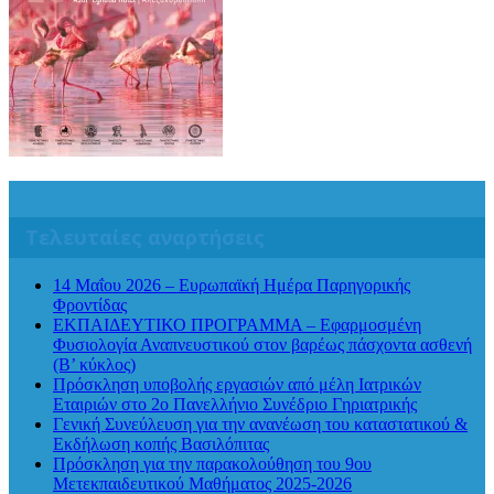
Τελευταίες αναρτήσεις
14 Μαΐου 2026 – Ευρωπαϊκή Ημέρα Παρηγορικής
Φροντίδας
ΕΚΠΑΙΔΕΥΤΙΚΟ ΠΡΟΓΡΑΜΜΑ – Εφαρμοσμένη
Φυσιολογία Αναπνευστικού στον βαρέως πάσχοντα ασθενή
(Β’ κύκλος)
Πρόσκληση υποβολής εργασιών από μέλη Ιατρικών
Εταιριών στο 2ο Πανελλήνιο Συνέδριο Γηριατρικής
Γενική Συνεύλευση για την ανανέωση του καταστατικού &
Εκδήλωση κοπής Βασιλόπιτας
Πρόσκληση για την παρακολούθηση του 9ου
Μετεκπαιδευτικού Μαθήματος 2025-2026