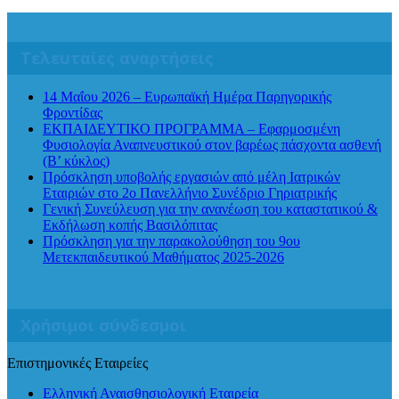
Τελευταίες αναρτήσεις
14 Μαΐου 2026 – Ευρωπαϊκή Ημέρα Παρηγορικής
Φροντίδας
ΕΚΠΑΙΔΕΥΤΙΚΟ ΠΡΟΓΡΑΜΜΑ – Εφαρμοσμένη
Φυσιολογία Αναπνευστικού στον βαρέως πάσχοντα ασθενή
(Β’ κύκλος)
Πρόσκληση υποβολής εργασιών από μέλη Ιατρικών
Εταιριών στο 2ο Πανελλήνιο Συνέδριο Γηριατρικής
Γενική Συνεύλευση για την ανανέωση του καταστατικού &
Εκδήλωση κοπής Βασιλόπιτας
Πρόσκληση για την παρακολούθηση του 9ου
Μετεκπαιδευτικού Μαθήματος 2025-2026
Χρήσιμοι σύνδεσμοι
Επιστημονικές Εταιρείες
Ελληνική Αναισθησιολογική Εταιρεία