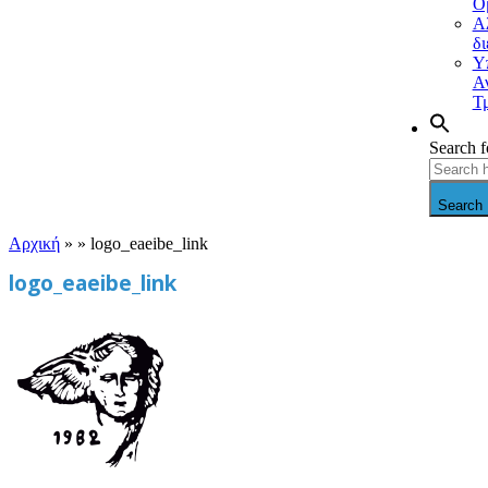
Ο
Α
δ
Υ
Α
Τ
Search f
Search 
Αρχική
» »
logo_eaeibe_link
logo_eaeibe_link