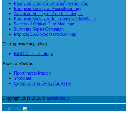
Ελληνική Εταιρεία Εντατικής Θεραπείας
European Society of Anaesthesiology
American Society of Anesthesiologists
European Society of Intensive Care Medicine
Society of Critical Care Medicine
Surviving Sepsis Campaign
Ιατρικός Σύλλογος Θεσσαλονίκης
Επιστημονικά περιοδικά
BMC Anesthesiology
Άλλοι συνδεσμοι
Προσλήψεις Ιατρών
Yγεία net
Σχολή Επιστημών Υγείας ΑΠΘ
Copyright 2011-2026 ©
anesthesia.gr
Crafted by