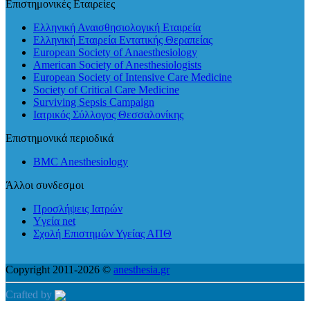
Επιστημονικές Εταιρείες
Ελληνική Αναισθησιολογική Εταιρεία
Ελληνική Εταιρεία Εντατικής Θεραπείας
European Society of Anaesthesiology
American Society of Anesthesiologists
European Society of Intensive Care Medicine
Society of Critical Care Medicine
Surviving Sepsis Campaign
Ιατρικός Σύλλογος Θεσσαλονίκης
Επιστημονικά περιοδικά
BMC Anesthesiology
Άλλοι συνδεσμοι
Προσλήψεις Ιατρών
Yγεία net
Σχολή Επιστημών Υγείας ΑΠΘ
Copyright 2011-2026 ©
anesthesia.gr
Crafted by