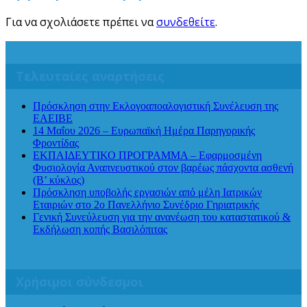
Για να σχολιάσετε πρέπει να
συνδεθείτε
.
Τελευταίες αναρτήσεις
Πρόσκληση στην Εκλογοαποαλογιστική Συνέλευση της
ΕΑΕΙΒΕ
14 Μαΐου 2026 – Ευρωπαϊκή Ημέρα Παρηγορικής
Φροντίδας
ΕΚΠΑΙΔΕΥΤΙΚΟ ΠΡΟΓΡΑΜΜΑ – Εφαρμοσμένη
Φυσιολογία Αναπνευστικού στον βαρέως πάσχοντα ασθενή
(Β’ κύκλος)
Πρόσκληση υποβολής εργασιών από μέλη Ιατρικών
Εταιριών στο 2ο Πανελλήνιο Συνέδριο Γηριατρικής
Γενική Συνεύλευση για την ανανέωση του καταστατικού &
Εκδήλωση κοπής Βασιλόπιτας
Χρήσιμοι σύνδεσμοι