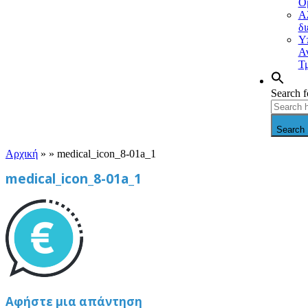
Ο
Α
δ
Υ
Α
Τ
Search f
Search 
Αρχική
» »
medical_icon_8-01a_1
medical_icon_8-01a_1
Αφήστε μια απάντηση