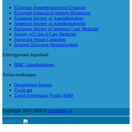
Ελληνική Αναισθησιολογική Εταιρεία
Ελληνική Εταιρεία Εντατικής Θεραπείας
European Society of Anaesthesiology
American Society of Anesthesiologists
European Society of Intensive Care Medicine
Society of Critical Care Medicine
Surviving Sepsis Campaign
Ιατρικός Σύλλογος Θεσσαλονίκης
Επιστημονικά περιοδικά
BMC Anesthesiology
Άλλοι συνδεσμοι
Προσλήψεις Ιατρών
Yγεία net
Σχολή Επιστημών Υγείας ΑΠΘ
Copyright 2011-2026 ©
anesthesia.gr
Crafted by