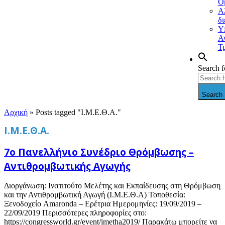
Ο
Α
δ
Υ
Α
Τ
Search f
Search 
Αρχική
»
Posts tagged "Ι.Μ.Ε.Θ.Α."
Ι.Μ.Ε.Θ.Α.
7ο Πανελλήνιο Συνέδριο Θρόμβωσης –
Αντιθρομβωτικής Αγωγής
Διοργάνωση: Ινστιτούτο Μελέτης και Εκπαίδευσης στη Θρόμβωση
και την Αντιθρομβωτική Αγωγή (Ι.Μ.Ε.Θ.Α) Τοποθεσία:
Ξενοδοχείο Amaronda – Ερέτρια Ημερομηνίες: 19/09/2019 –
22/09/2019 Περισσότερες πληροφορίες στο:
https://congressworld.gr/event/imetha2019/ Παρακάτω μπορείτε να