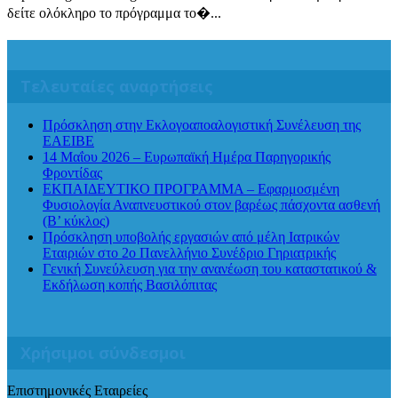
δείτε ολόκληρο το πρόγραμμα το�...
Τελευταίες αναρτήσεις
Πρόσκληση στην Εκλογοαποαλογιστική Συνέλευση της
ΕΑΕΙΒΕ
14 Μαΐου 2026 – Ευρωπαϊκή Ημέρα Παρηγορικής
Φροντίδας
ΕΚΠΑΙΔΕΥΤΙΚΟ ΠΡΟΓΡΑΜΜΑ – Εφαρμοσμένη
Φυσιολογία Αναπνευστικού στον βαρέως πάσχοντα ασθενή
(Β’ κύκλος)
Πρόσκληση υποβολής εργασιών από μέλη Ιατρικών
Εταιριών στο 2ο Πανελλήνιο Συνέδριο Γηριατρικής
Γενική Συνεύλευση για την ανανέωση του καταστατικού &
Εκδήλωση κοπής Βασιλόπιτας
Χρήσιμοι σύνδεσμοι
Επιστημονικές Εταιρείες