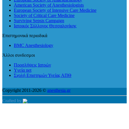
American Society of Anesthesiologists
European Society of Intensive Care Medicine
Society of Critical Care Medicine
Surviving Sepsis Campaign
Ιατρικός Σύλλογος Θεσσαλονίκης
Επιστημονικά περιοδικά
BMC Anesthesiology
Άλλοι συνδεσμοι
Προσλήψεις Ιατρών
Yγεία net
Σχολή Επιστημών Υγείας ΑΠΘ
Copyright 2011-2026 ©
anesthesia.gr
Crafted by