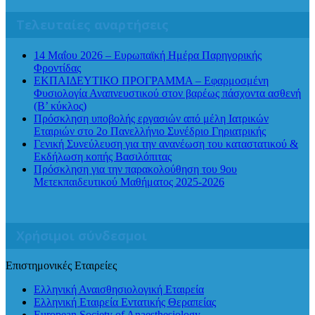
Τελευταίες αναρτήσεις
14 Μαΐου 2026 – Ευρωπαϊκή Ημέρα Παρηγορικής
Φροντίδας
ΕΚΠΑΙΔΕΥΤΙΚΟ ΠΡΟΓΡΑΜΜΑ – Εφαρμοσμένη
Φυσιολογία Αναπνευστικού στον βαρέως πάσχοντα ασθενή
(Β’ κύκλος)
Πρόσκληση υποβολής εργασιών από μέλη Ιατρικών
Εταιριών στο 2ο Πανελλήνιο Συνέδριο Γηριατρικής
Γενική Συνεύλευση για την ανανέωση του καταστατικού &
Εκδήλωση κοπής Βασιλόπιτας
Πρόσκληση για την παρακολούθηση του 9ου
Μετεκπαιδευτικού Μαθήματος 2025-2026
Χρήσιμοι σύνδεσμοι
Επιστημονικές Εταιρείες
Ελληνική Αναισθησιολογική Εταιρεία
Ελληνική Εταιρεία Εντατικής Θεραπείας
European Society of Anaesthesiology