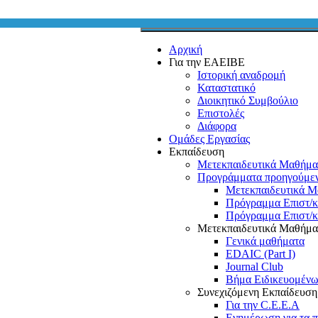
Αρχική
Για την ΕΑΕΙΒΕ
Ιστορική αναδρομή
Καταστατικό
Διοικητικό Συμβούλιο
Επιστολές
Διάφορα
Ομάδες Εργασίας
Εκπαίδευση
Μετεκπαιδευτικά Μαθήμα
Προγράμματα προηγούμε
Μετεκπαιδευτικά Μ
Πρόγραμμα Επιστ/
Πρόγραμμα Επιστ/
Μετεκπαιδευτικά Μαθήμα
Γενικά μαθήματα
EDAIC (Part I)
Journal Club
Βήμα Ειδικευομέν
Συνεχιζόμενη Εκπαίδευσ
Για την C.E.E.A
Ενημέρωση για τα 