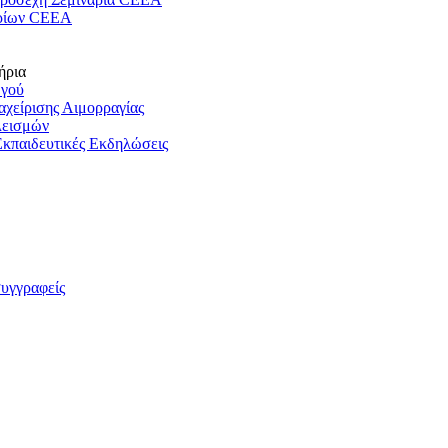
ρίων CEEA
ήρια
ωγού
ιαχείρισης Αιμορραγίας
λεισμών
Εκπαιδευτικές Εκδηλώσεις
συγγραφείς