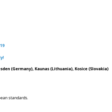
019
y!
esden (Germany), Kaunas (Lithuania), Kosice (Slovakia)
pean standards.