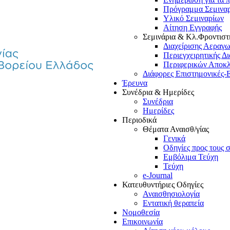
Πρόγραμμα Σεμινα
Υλικό Σεμιναρίων
Αίτηση Εγγραφής
Σεμινάρια & Κλ.Φροντιστ
Διαχείρισης Αεραγ
Περιεγχειρητικής Δ
Περιφερικών Αποκ
Διάφορες Επιστημονικές-
Έρευνα
Συνέδρια & Ημερίδες
Συνέδρια
Ημερίδες
Περιοδικά
Θέματα Αναισθ/γίας
Γενικά
Οδηγίες προς τους 
Εμβόλιμα Τεύχη
Τεύχη
e-Journal
Κατευθυντήριες Οδηγίες
Αναισθησιολογία
Εντατική θεραπεία
Νομοθεσία
Επικοινωνία