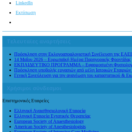
LinkedIn
Εκτύπωση
Τελευταίες αναρτήσεις
Πρόσκληση στην Εκλογοαποαλογιστική Συνέλευση της ΕΑΕ
14 Μαΐου 2026 – Ευρωπαϊκή Ημέρα Παρηγορικής Φροντίδας
ΕΚΠΑΙΔΕΥΤΙΚΟ ΠΡΟΓΡΑΜΜΑ – Εφαρμοσμένη Φυσιολογία Αν
Πρόσκληση υποβολής εργασιών από μέλη Ιατρικών Εταιριών 
Γενική Συνεύλευση για την ανανέωση του καταστατικού & Ε
Χρήσιμοι σύνδεσμοι
Επιστημονικές Εταιρείες
Ελληνική Αναισθησιολογική Εταιρεία
Ελληνική Εταιρεία Εντατικής Θεραπείας
European Society of Anaesthesiology
American Society of Anesthesiologists
European Society of Intensive Care Medicine