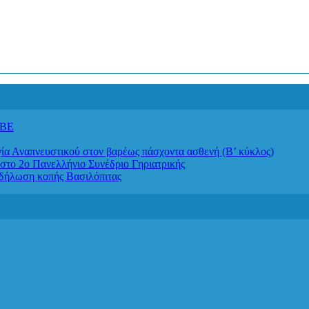
ΙΒΕ
απνευστικού στον βαρέως πάσχοντα ασθενή (Β’ κύκλος)
στο 2ο Πανελλήνιο Συνέδριο Γηριατρικής
κδήλωση κοπής Βασιλόπιτας