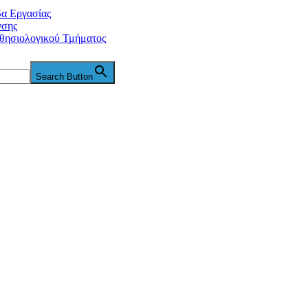
δα Εργασίας
νσης
θησιολογικού Τμήματος
Search Button