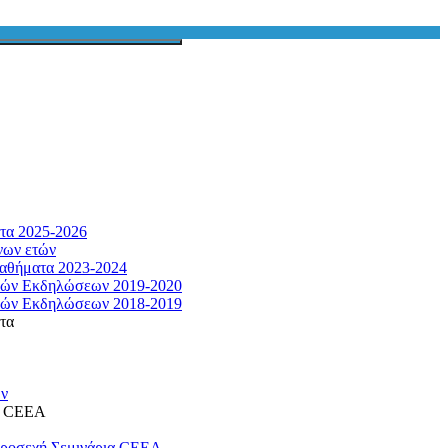
τα 2025-2026
νων ετών
αθήματα 2023-2024
κών Εκδηλώσεων 2019-2020
κών Εκδηλώσεων 2018-2019
τα
ων
η CEEA
προσεχή Σεμινάρια CEEA