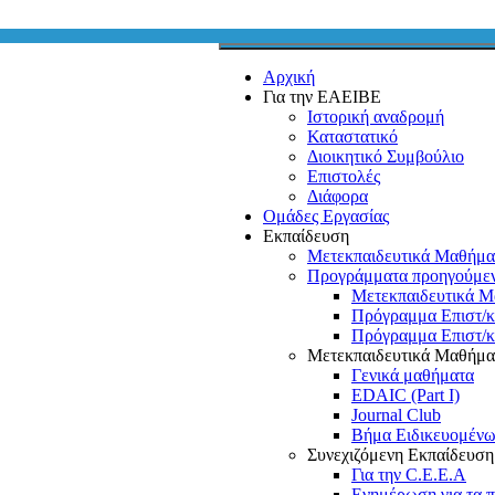
Αρχική
Για την ΕΑΕΙΒΕ
Ιστορική αναδρομή
Καταστατικό
Διοικητικό Συμβούλιο
Επιστολές
Διάφορα
Ομάδες Εργασίας
Εκπαίδευση
Μετεκπαιδευτικά Μαθήμα
Προγράμματα προηγούμε
Μετεκπαιδευτικά Μ
Πρόγραμμα Επιστ/
Πρόγραμμα Επιστ/
Μετεκπαιδευτικά Μαθήμα
Γενικά μαθήματα
EDAIC (Part I)
Journal Club
Βήμα Ειδικευομέν
Συνεχιζόμενη Εκπαίδευσ
Για την C.E.E.A
Ενημέρωση για τα 