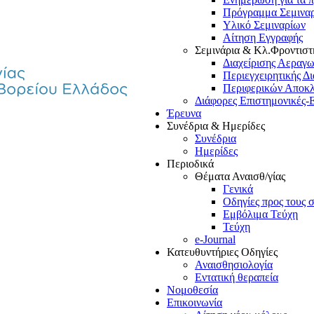
Πρόγραμμα Σεμινα
Υλικό Σεμιναρίων
Αίτηση Εγγραφής
Σεμινάρια & Κλ.Φροντιστ
Διαχείρισης Αεραγ
Περιεγχειρητικής Δ
Περιφερικών Αποκ
Διάφορες Επιστημονικές-
Έρευνα
Συνέδρια & Ημερίδες
Συνέδρια
Ημερίδες
Περιοδικά
Θέματα Αναισθ/γίας
Γενικά
Οδηγίες προς τους 
Εμβόλιμα Τεύχη
Τεύχη
e-Journal
Κατευθυντήριες Οδηγίες
Αναισθησιολογία
Εντατική θεραπεία
Νομοθεσία
Επικοινωνία