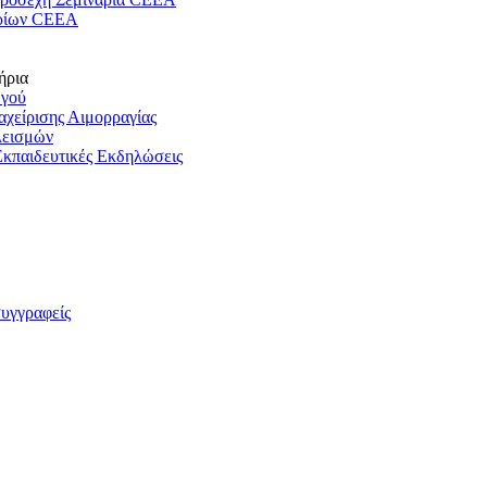
ρίων CEEA
ήρια
ωγού
ιαχείρισης Αιμορραγίας
λεισμών
Εκπαιδευτικές Εκδηλώσεις
συγγραφείς