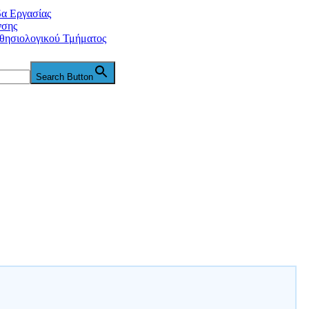
δα Εργασίας
νσης
θησιολογικού Τμήματος
Search Button