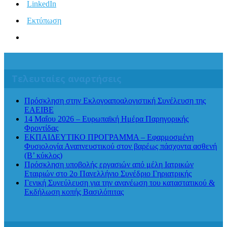
LinkedIn
Εκτύπωση
Τελευταίες αναρτήσεις
Πρόσκληση στην Εκλογοαποαλογιστική Συνέλευση της
ΕΑΕΙΒΕ
14 Μαΐου 2026 – Ευρωπαϊκή Ημέρα Παρηγορικής
Φροντίδας
ΕΚΠΑΙΔΕΥΤΙΚΟ ΠΡΟΓΡΑΜΜΑ – Εφαρμοσμένη
Φυσιολογία Αναπνευστικού στον βαρέως πάσχοντα ασθενή
(Β’ κύκλος)
Πρόσκληση υποβολής εργασιών από μέλη Ιατρικών
Εταιριών στο 2ο Πανελλήνιο Συνέδριο Γηριατρικής
Γενική Συνεύλευση για την ανανέωση του καταστατικού &
Εκδήλωση κοπής Βασιλόπιτας