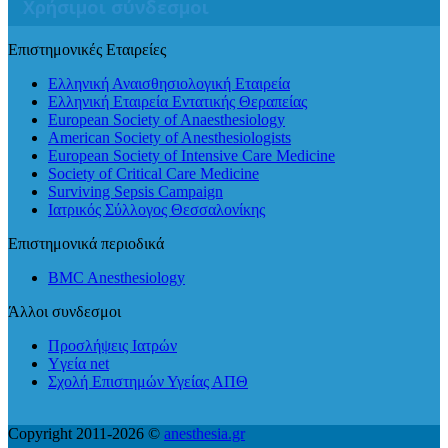
Χρήσιμοι σύνδεσμοι
Επιστημονικές Εταιρείες
Ελληνική Αναισθησιολογική Εταιρεία
Ελληνική Εταιρεία Εντατικής Θεραπείας
European Society of Anaesthesiology
American Society of Anesthesiologists
European Society of Intensive Care Medicine
Society of Critical Care Medicine
Surviving Sepsis Campaign
Ιατρικός Σύλλογος Θεσσαλονίκης
Επιστημονικά περιοδικά
BMC Anesthesiology
Άλλοι συνδεσμοι
Προσλήψεις Ιατρών
Yγεία net
Σχολή Επιστημών Υγείας ΑΠΘ
Copyright 2011-2026 ©
anesthesia.gr